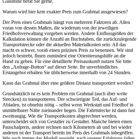
Glasstone berät Sie gerne.
Warum wird hier kein exakter Preis zum Grabmal ausgewiesen?
Der Preis eines Grabmals hängt von mehreren Faktoren ab. Allen
voran von dessen Maßen, die wiederum von der jeweiligen
Friedhofsverwaltung vorgeben werden. Andere Einflussgrößen der
Kalkulation können die Anzahl an Buchstaben, die zurückzulegende
Transportstrecke oder die aktuellen Materialkosten sein. All das
macht es schwer, vorab einen präzisen Preis zu benennen. Wir sind
jedoch bestrebt, Ihnen zumindest eine Orientierungshilfe an die
Hand zu geben. Für eine detaillierte Preisauskunft nutzen Sie bitte
den „Anfrage-Button“ auf dieser Seite. Ihr unverbindliches
Erstangebot erhalten Sie üblicherweise innerhalb von 24 Stunden.
Kann das Grabmal über eine größere Distanz transportiert werden?
Grundsätzlich ist es kein Problem ein Grabmal (auch über weite
Strecken) zu transportieren. Der schwierigste Teil, das Auf- und
Abladen, ist ohnehin nötig – selbst wenn Werkstatt und Friedhof in
unmittelbarer Nähe zueinander liegen. Die Fahrtstrecke ist dann fast
zweitrangig. Wie die Transportkosten abgerechnet werden,
unterscheidet sich von Gestalter zu Gestalter. Manche bieten einen
Pauschalpreis, andere rechnen nach Kilometern ab und bei wieder
anderen ist der Transport bereits im Preis des Grabmals inbegriffen.
Wie auch immer das Modell aussieht, nach unserer Erfahrung fallen