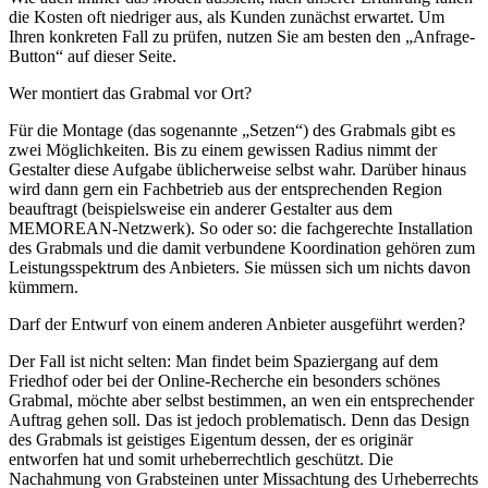
die Kosten oft niedriger aus, als Kunden zunächst erwartet. Um
Ihren konkreten Fall zu prüfen, nutzen Sie am besten den „Anfrage-
Button“ auf dieser Seite.
Wer montiert das Grabmal vor Ort?
Für die Montage (das sogenannte „Setzen“) des Grabmals gibt es
zwei Möglichkeiten. Bis zu einem gewissen Radius nimmt der
Gestalter diese Aufgabe üblicherweise selbst wahr. Darüber hinaus
wird dann gern ein Fachbetrieb aus der entsprechenden Region
beauftragt (beispielsweise ein anderer Gestalter aus dem
MEMOREAN-Netzwerk). So oder so: die fachgerechte Installation
des Grabmals und die damit verbundene Koordination gehören zum
Leistungsspektrum des Anbieters. Sie müssen sich um nichts davon
kümmern.
Darf der Entwurf von einem anderen Anbieter ausgeführt werden?
Der Fall ist nicht selten: Man findet beim Spaziergang auf dem
Friedhof oder bei der Online-Recherche ein besonders schönes
Grabmal, möchte aber selbst bestimmen, an wen ein entsprechender
Auftrag gehen soll. Das ist jedoch problematisch. Denn das Design
des Grabmals ist geistiges Eigentum dessen, der es originär
entworfen hat und somit urheberrechtlich geschützt. Die
Nachahmung von Grabsteinen unter Missachtung des Urheberrechts